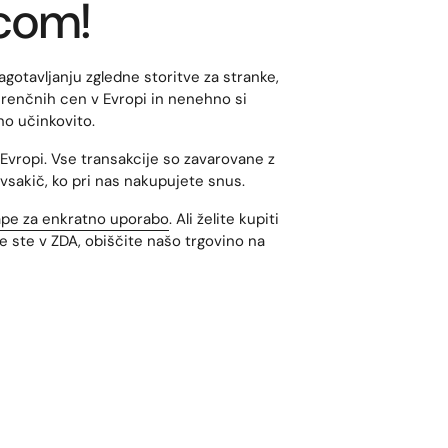
.com!
gotavljanju zgledne storitve za stranke,
kurenčnih cen v Evropi in nenehno si
no učinkovito.
 Evropi. Vse transakcije so zavarovane z
 vsakič, ko pri nas nakupujete snus.
pe za enkratno uporabo
. Ali želite kupiti
Če ste v ZDA, obiščite našo trgovino na
v tobaku v Evropi. Sodobne vrečke za snus
a zdravje in v primeru naše ponudbe brez
.