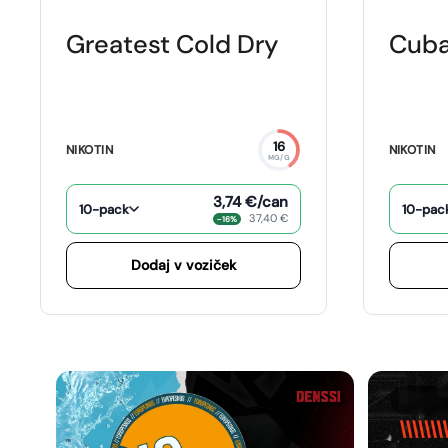
Greatest Cold Dry
Cuba
16
NIKOTIN
NIKOTIN
MG/G
3,74 €
/can
10-pack
10-pac
37,40 €
−16%
Dodaj v voziček