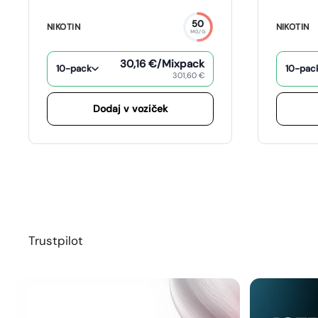
50
NIKOTIN
NIKOTIN
MG/G
30,16 €
/Mixpack
10-pack
10-pac
301,60 €
Dodaj v voziček
Trustpilot