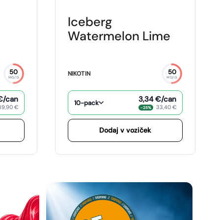
Iceberg
Watermelon Lime
50
50
NIKOTIN
MG/G
MG/G
€
/can
3,34 €
/can
10-pack
39,90 €
33,40 €
−25%
Dodaj v voziček