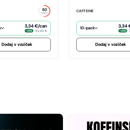
50
CAFFEINE
MG/G
3,34 €
/can
3,34 
k
10-pack
33,40 €
−25%
−25%
Dodaj v voziček
Dodaj v voziček