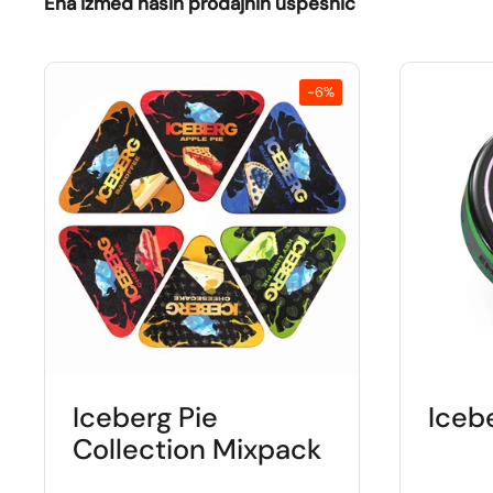
Ena izmed naših prodajnih uspešnic
-6%
Iceberg Pie
Iceb
Collection Mixpack