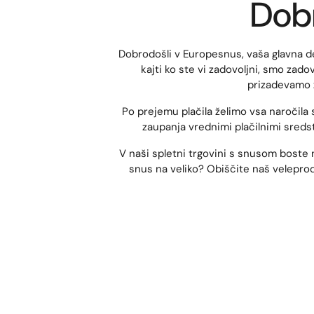
Dobr
Dobrodošli v Europesnus, vaša glavna de
kajti ko ste vi zadovoljni, smo zad
prizadevamo z
Po prejemu plačila želimo vsa naročila 
zaupanja vrednimi plačilnimi sredst
V naši spletni trgovini s snusom boste n
snus na veliko? Obiščite naš veleprod
Snus je brezdimni nikotinski izdelek, ki
in nikotin so odlična alternativa za vs