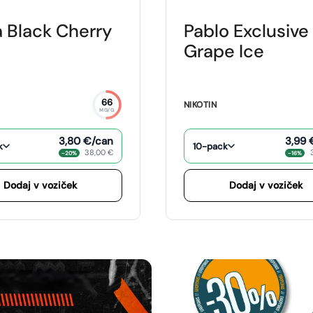
 Black Cherry
Pablo Exclusive
Grape Ice
66
NIKOTIN
MG/G
3,80 €
/can
3,99 
k
10-pack
38,00 €
−20%
−16%
Dodaj v voziček
Dodaj v voziček