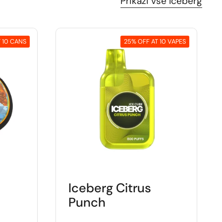
Prikaži vse Iceberg
 10 CANS
25% OFF AT 10 VAPES
Iceberg Citrus
Punch