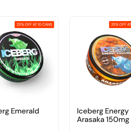
25% OFF AT 10 CANS
25% OFF AT
erg Emerald
Iceberg Energy
Arasaka 150mg