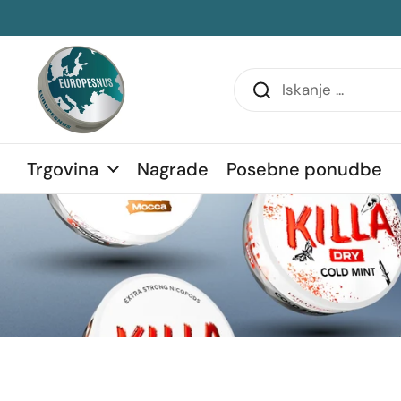
Preskoči na vsebino
transko vrstico
Trgovina
Nagrade
Posebne ponudbe