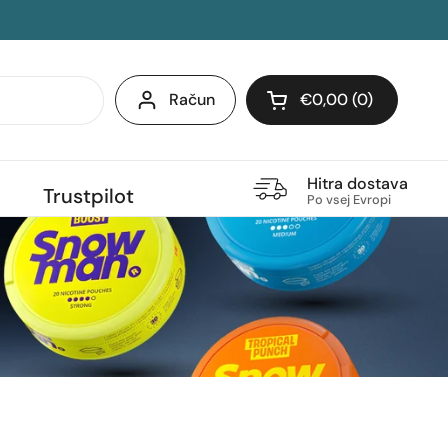
Račun
€0,00
0
Odpri voziček
Hitra dostava
Trustpilot
Po vsej Evropi