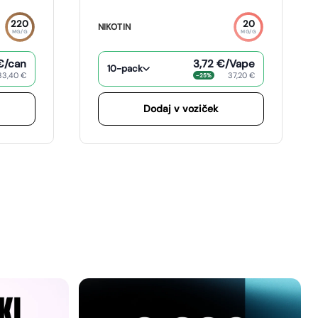
220
20
NIKOTIN
MG/G
MG/G
€
/can
3,72 €
/Vape
10-pack
33,40 €
37,20 €
−25%
Dodaj v voziček