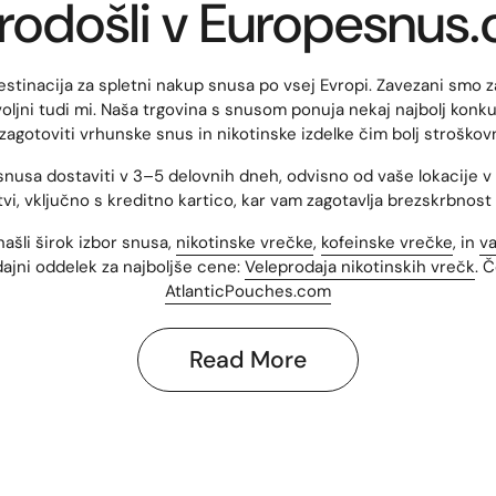
odošli v Europesnus
stinacija za spletni nakup snusa po vsej Evropi. Zavezani smo za
ovoljni tudi mi. Naša trgovina s snusom ponuja nekaj najbolj kon
agotoviti vrhunske snus in nikotinske izdelke čim bolj stroškov
snusa dostaviti v 3–5 delovnih dneh, odvisno od vaše lokacije v
vi, vključno s kreditno kartico, kar vam zagotavlja brezskrbnost
ašli širok izbor snusa,
nikotinske vrečke
,
kofeinske vrečke
, in
va
ajni oddelek za najboljše cene:
Veleprodaja nikotinskih vrečk
. 
AtlanticPouches.com
Kaj je snus?
Read More
 izvira iz Švedske in je postal ena najbolj priljubljenih alternati
e, ki iščejo nadomestek za kajenje. So bistveno manj škodljive z
tobaka ne vsebujejo rakotvornih snovi, ki jih vsebujejo cigarete