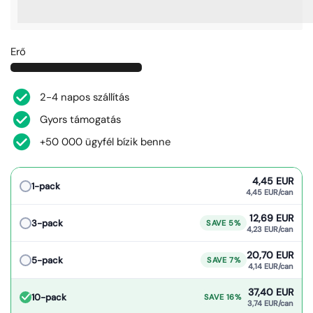
%3Cp%3EKeress%20[points_amount]-
t,%20ha%20megv%C3%A1s%C3%A1rolod%20ezt%20a%20te
Erő
2-4 napos szállítás
Gyors támogatás
+50 000 ügyfél bízik benne
4,45 EUR
1-pack
4,45 EUR/can
12,69 EUR
3-pack
SAVE 5%
4,23 EUR/can
20,70 EUR
5-pack
SAVE 7%
4,14 EUR/can
37,40 EUR
10-pack
SAVE 16%
3,74 EUR/can