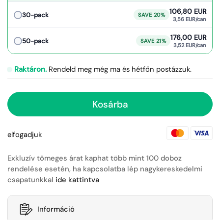
106,80 EUR
30-pack
SAVE 20%
3,56 EUR/can
176,00 EUR
50-pack
SAVE 21%
3,52 EUR/can
Raktáron.
Rendeld meg még ma és hétfőn postázzuk.
Kosárba
elfogadjuk
Exkluzív tömeges árat kaphat több mint 100 doboz
rendelése esetén, ha kapcsolatba lép nagykereskedelmi
csapatunkkal
ide kattintva
Információ