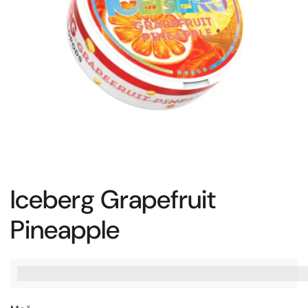
Iceberg Grapefruit
Pineapple
%3Cp%3EZaslu%C5%BEite%20[points_amount],%20ko%20ku