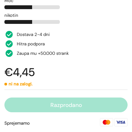
Moč
nikotin
Dostava 2-4 dni
Hitra podpora
Zaupa mu +50.000 strank
€4,45
ni na zalogi.
Razprodano
Sprejemamo