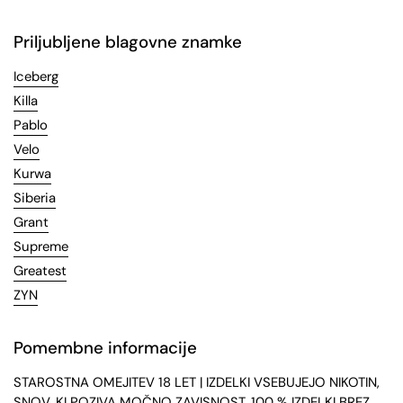
Priljubljene blagovne znamke
Iceberg
Killa
Pablo
Velo
Kurwa
Siberia
Grant
Supreme
Greatest
ZYN
Pomembne informacije
STAROSTNA OMEJITEV 18 LET | IZDELKI VSEBUJEJO NIKOTIN,
SNOV, KI POZIVA MOČNO ZAVISNOST. 100 % IZDELKI BREZ