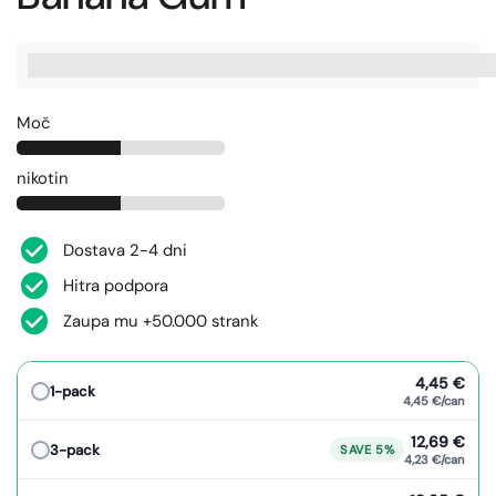
%3Cp%3EZaslu%C5%BEite%20[points_amount],%20ko%20ku
Moč
nikotin
Dostava 2-4 dni
Hitra podpora
Zaupa mu +50.000 strank
4,45 €
1-pack
4,45 €/can
12,69 €
3-pack
SAVE 5%
4,23 €/can