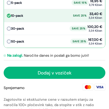
18,95 €
5-pack
SAVE 15%
3,79 €/can
33,40 €
10-pack
SAVE 25%
3,34 €/can
100,20 €
30-pack
SAVE 25%
3,34 €/can
167,00 €
50-pack
SAVE 25%
3,34 €/can
Na zalogi.
Naročite danes in poslali ga bomo jutri!
Dodaj v voziček
Sprejemamo
Zagotovite si ekskluzivne cene v razsutem stanju za
naročila 100+ pločevink tako, da stopite v stik z našo