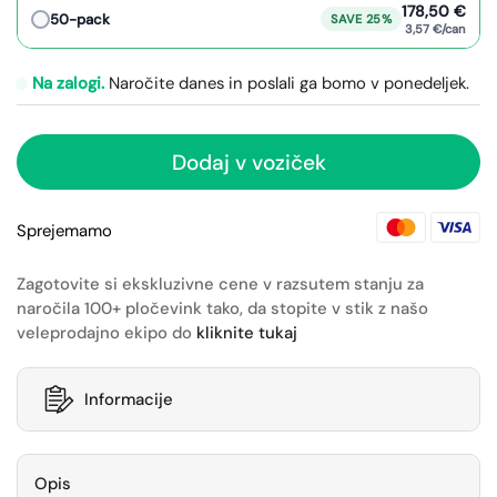
178,50 €
50-pack
SAVE 25%
3,57 €/can
Na zalogi.
Naročite danes in poslali ga bomo v ponedeljek.
Dodaj v voziček
Sprejemamo
Zagotovite si ekskluzivne cene v razsutem stanju za
naročila 100+ pločevink tako, da stopite v stik z našo
veleprodajno ekipo do
kliknite tukaj
Informacije
Opis