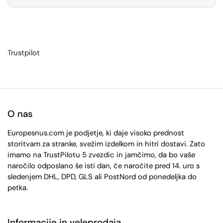
Trustpilot
O nas
Europesnus.com je podjetje, ki daje visoko prednost
storitvam za stranke, svežim izdelkom in hitri dostavi. Zato
imamo na TrustPilotu 5 zvezdic in jamčimo, da bo vaše
naročilo odposlano še isti dan, če naročite pred 14. uro s
sledenjem DHL, DPD, GLS ali PostNord od ponedeljka do
petka.
Informacije in veleprodaja