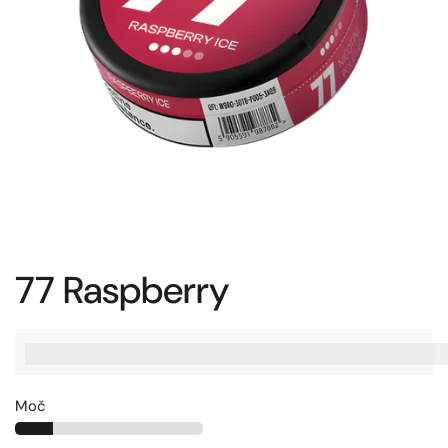
77 Raspberry
%3Cp%3EZaslu%C5%BEite%20[points_amount],%20ko%20ku
Moč