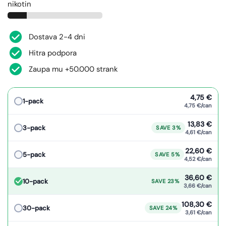
nikotin
Dostava 2-4 dni
Hitra podpora
Zaupa mu +50.000 strank
4,75 €
1-pack
4,75 €/can
13,83 €
3-pack
SAVE 3%
4,61 €/can
22,60 €
5-pack
SAVE 5%
4,52 €/can
36,60 €
10-pack
SAVE 23%
3,66 €/can
108,30 €
30-pack
SAVE 24%
3,61 €/can