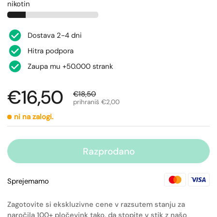
nikotin
Dostava 2-4 dni
Hitra podpora
Zaupa mu +50.000 strank
€16,50
€18,50
prihraniš €2,00
ni na zalogi.
Razprodano
Sprejemamo
Zagotovite si ekskluzivne cene v razsutem stanju za
naročila 100+ pločevink tako, da stopite v stik z našo