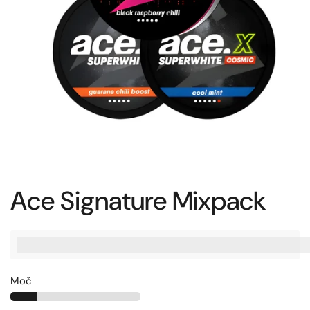
Ace Signature Mixpack
%3Cp%3EZaslu%C5%BEite%20[points_amount],%20ko%20ku
Moč