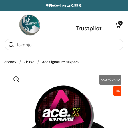
Preskoči na vsebino
💸Pločevinke za 0,99 €!
 stransko vrstico
Odpri voziče
0
Odprite meni
Trustpilot
domov
/
Zbirke
/
Ace Signature Mixpack
RAZPRODANO
-11%