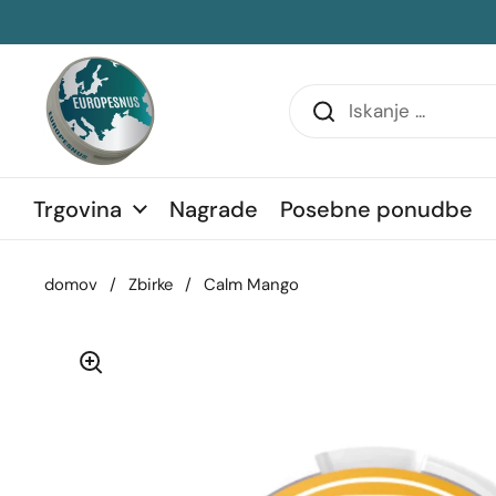
Preskoči na vsebino
transko vrstico
Trgovina
Nagrade
Posebne ponudbe
domov
/
Zbirke
/
Calm Mango