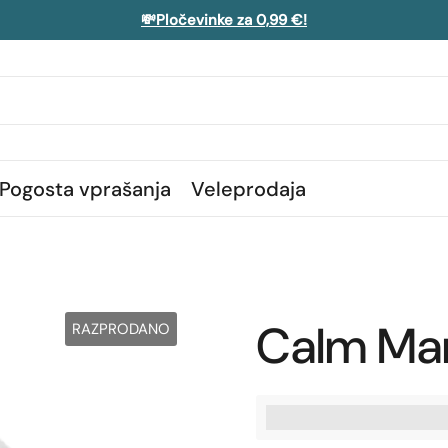
💸Pločevinke za 0,99 €!
Pogosta vprašanja
Veleprodaja
Calm Ma
RAZPRODANO
%3Cp%3EZaslu%C5%BE