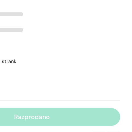
 strank
Razprodano