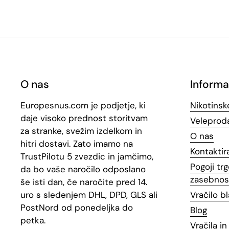
O nas
Informa
Europesnus.com je podjetje, ki
Nikotinsk
daje visoko prednost storitvam
Veleproda
za stranke, svežim izdelkom in
O nas
hitri dostavi. Zato imamo na
Kontaktir
TrustPilotu 5 zvezdic in jamčimo,
Pogoji trg
da bo vaše naročilo odposlano
zasebnos
še isti dan, če naročite pred 14.
uro s sledenjem DHL, DPD, GLS ali
Vračilo b
PostNord od ponedeljka do
Blog
petka.
Vračila i