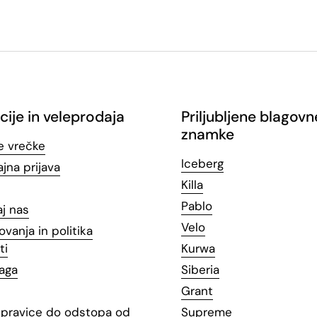
cije in veleprodaja
Priljubljene blagovn
znamke
e vrečke
Iceberg
jna prijava
Killa
Pablo
aj nas
Velo
ovanja in politika
ti
Kurwa
laga
Siberia
Grant
n pravice do odstopa od
Supreme