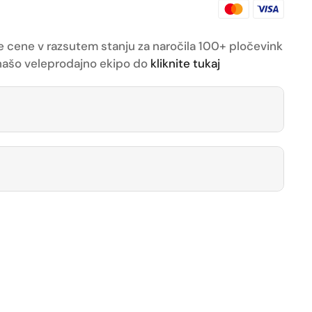
e cene v razsutem stanju za naročila 100+ pločevink
z našo veleprodajno ekipo do
kliknite tukaj