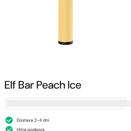
Elf Bar Peach Ice
%3Cp%3EZaslu%C5%BEite%20[points_amount],%20ko%20ku
Dostava 2-4 dni
Hitra podpora