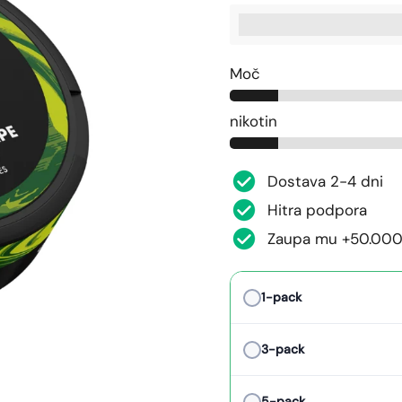
%3Cp%3EZaslu%C5%BE
Moč
nikotin
Dostava 2-4 dni
Hitra podpora
Zaupa mu +50.000
1-pack
3-pack
5-pack