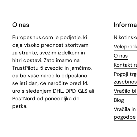
O nas
Informa
Europesnus.com je podjetje, ki
Nikotinsk
daje visoko prednost storitvam
Veleproda
za stranke, svežim izdelkom in
O nas
hitri dostavi. Zato imamo na
Kontaktir
TrustPilotu 5 zvezdic in jamčimo,
Pogoji trg
da bo vaše naročilo odposlano
zasebnos
še isti dan, če naročite pred 14.
uro s sledenjem DHL, DPD, GLS ali
Vračilo b
PostNord od ponedeljka do
Blog
petka.
Vračila i
pogodbe