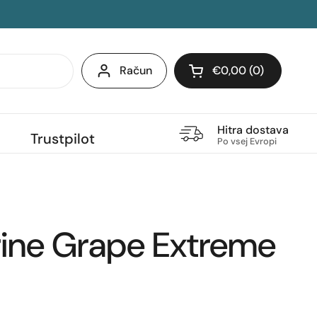
Račun
€0,00
0
Odpri voziček
Hitra dostava
Trustpilot
Po vsej Evropi
trine Grape Extreme