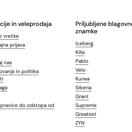
cije in veleprodaja
Priljubljene blagovn
znamke
e vrečke
Iceberg
jna prijava
Killa
Pablo
aj nas
Velo
ovanja in politika
ti
Kurwa
laga
Siberia
Grant
n pravice do odstopa od
Supreme
Greatest
ZYN