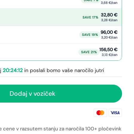
3,68 €/can
32,80 €
SAVE 17%
3,28 €/can
96,00 €
SAVE 19%
3,20 €/can
156,50 €
SAVE 21%
3,13 €/can
ej
20:24:12
in poslali bomo vaše naročilo
jutri
Dodaj v voziček
e cene v razsutem stanju za naročila 100+ pločevink