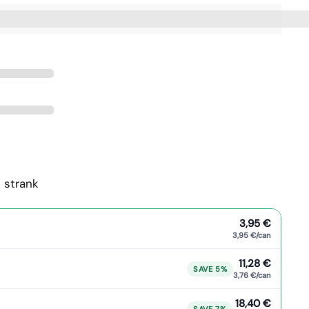
ite%20[points_amount],%20ko%20kupite%20ta%20izd
 strank
3,95 €
3,95 €/can
11,28 €
SAVE 5%
3,76 €/can
18,40 €
SAVE 7%