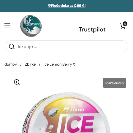
Preskoči na vsebino
💸Pločevinke za 0,99 €!
 stransko vrstico
Odpri voziče
0
Odprite meni
Trustpilot
domov
/
Zbirke
/
Ice Lemon Berry X
RAZPRODANO