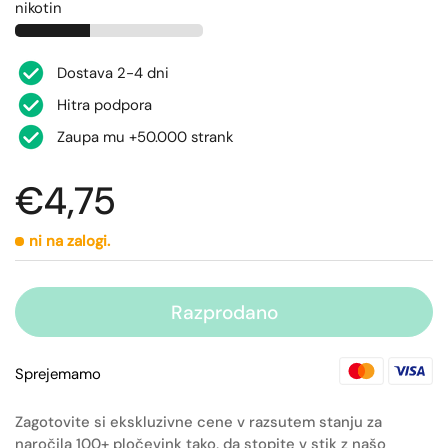
nikotin
Dostava 2-4 dni
Hitra podpora
Zaupa mu +50.000 strank
€4,75
ni na zalogi.
Razprodano
Sprejemamo
Zagotovite si ekskluzivne cene v razsutem stanju za
naročila 100+ pločevink tako, da stopite v stik z našo