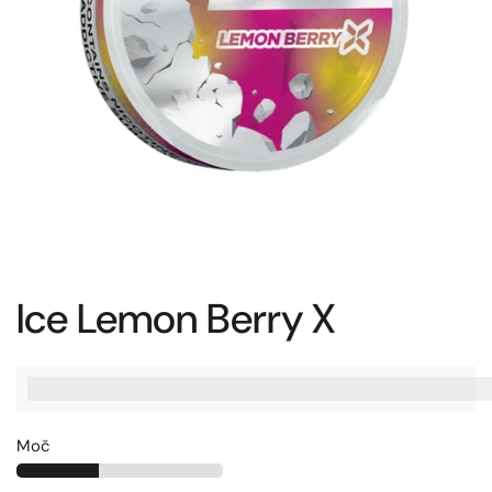
Ice Lemon Berry X
%3Cp%3EZaslu%C5%BEite%20[points_amount],%20ko%20ku
Moč