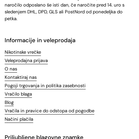
naročilo odposlano še isti dan, če naročite pred 14. uro s
sledenjem DHL, DPD, GLS ali PostNord od ponedeljka do
petka.
Informacije in veleprodaja
Nikotinske vrečke
Veleprodajna prijava
O nas
Kontaktiraj nas
Pogoji trgovanja in politika zasebnosti
Vračilo blaga
Blog
Vračila in pravice do odstopa od pogodbe
Načini plačila
Priljubljene blagovne znamke