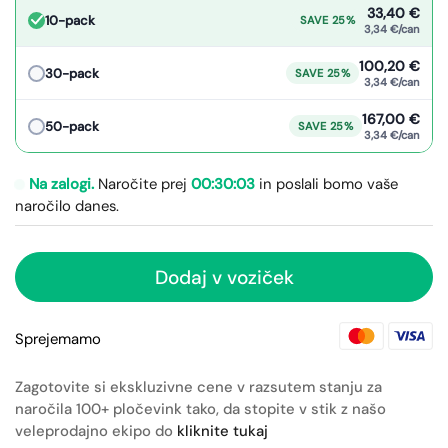
33,40 €
10-pack
SAVE 25%
3,34 €/can
100,20 €
30-pack
SAVE 25%
3,34 €/can
167,00 €
50-pack
SAVE 25%
3,34 €/can
Na zalogi.
Naročite prej
00:30:02
in poslali bomo vaše
naročilo
danes.
Dodaj v voziček
Sprejemamo
Zagotovite si ekskluzivne cene v razsutem stanju za
naročila 100+ pločevink tako, da stopite v stik z našo
veleprodajno ekipo do
kliknite tukaj