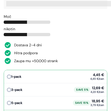
%3Cp%3EZaslu%C5%BEite%20[points_amount],%20ko%20ku
Moč
nikotin
Dostava 2-4 dni
Hitra podpora
Zaupa mu +50.000 strank
4,45 €
1-pack
4,45 €/can
12,69 €
3-pack
SAVE 5%
4,23 €/can
18,95 €
5-pack
SAVE 15%
3,79 €/can