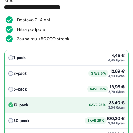
Moč
Dostava 2-4 dni
Hitra podpora
Zaupa mu +50.000 strank
4,45 €
1-pack
4,45 €/can
12,69 €
3-pack
SAVE 5%
4,23 €/can
18,95 €
5-pack
SAVE 15%
3,79 €/can
33,40 €
10-pack
SAVE 25%
3,34 €/can
100,20 €
30-pack
SAVE 25%
3,34 €/can