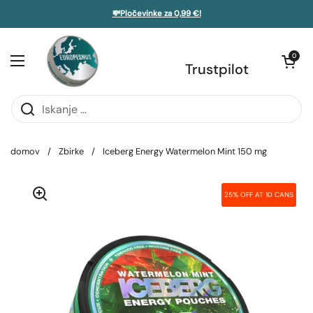
Preskoči na vsebino
💸Pločevinke za 0,99 €!
 stransko vrstico
Odpri voziče
0
Odprite meni
Trustpilot
domov
/
Zbirke
/
Iceberg Energy Watermelon Mint 150 mg
25% OFF AT 10 CANS