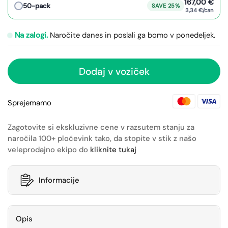
167,00 €
50-pack
SAVE 25%
3,34 €/can
Na zalogi.
Naročite danes in poslali ga bomo v ponedeljek.
Dodaj v voziček
Sprejemamo
Zagotovite si ekskluzivne cene v razsutem stanju za
naročila 100+ pločevink tako, da stopite v stik z našo
veleprodajno ekipo do
kliknite tukaj
Informacije
Opis