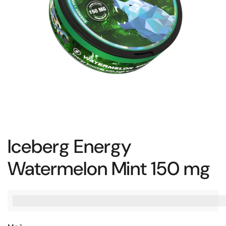
Iceberg Energy
Watermelon Mint 150 mg
%3Cp%3EZaslu%C5%BEite%20[points_amount],%20ko%20ku