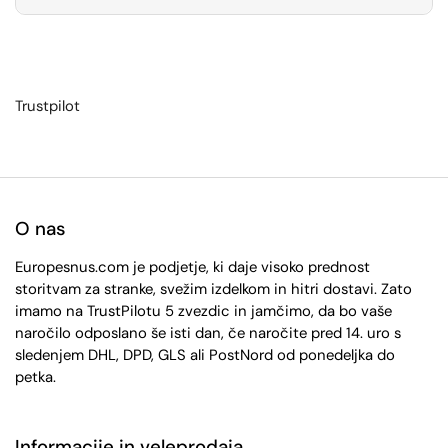
Trustpilot
O nas
Europesnus.com je podjetje, ki daje visoko prednost
storitvam za stranke, svežim izdelkom in hitri dostavi. Zato
imamo na TrustPilotu 5 zvezdic in jamčimo, da bo vaše
naročilo odposlano še isti dan, če naročite pred 14. uro s
sledenjem DHL, DPD, GLS ali PostNord od ponedeljka do
petka.
Informacije in veleprodaja