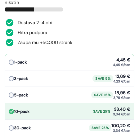
nikotin
Dostava 2-4 dni
Hitra podpora
Zaupa mu +50.000 strank
4,45 €
1-pack
4,45 €/can
12,69 €
3-pack
SAVE 5%
4,23 €/can
18,95 €
5-pack
SAVE 15%
3,79 €/can
33,40 €
10-pack
SAVE 25%
3,34 €/can
100,20 €
30-pack
SAVE 25%
3,34 €/can