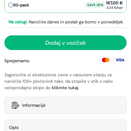
167,00 €
50-pack
SAVE 25%
3,34 €/can
Na zalogi.
Naročite danes in poslali ga bomo v ponedeljek.
Dodaj v voziček
Sprejemamo
Zagotovite si ekskluzivne cene v razsutem stanju za
naročila 100+ pločevink tako, da stopite v stik z našo
veleprodajno ekipo do
kliknite tukaj
Informacije
Opis