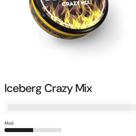
Iceberg Crazy Mix
%3Cp%3EZaslu%C5%BEite%20[points_amount],%20ko%20ku
Moč