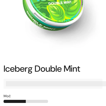
Iceberg Double Mint
%3Cp%3EZaslu%C5%BEite%20[points_amount],%20ko%20ku
Moč