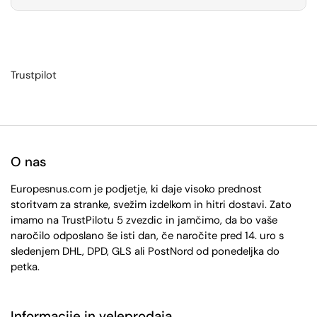
Trustpilot
O nas
Europesnus.com je podjetje, ki daje visoko prednost
storitvam za stranke, svežim izdelkom in hitri dostavi. Zato
imamo na TrustPilotu 5 zvezdic in jamčimo, da bo vaše
naročilo odposlano še isti dan, če naročite pred 14. uro s
sledenjem DHL, DPD, GLS ali PostNord od ponedeljka do
petka.
Informacije in veleprodaja