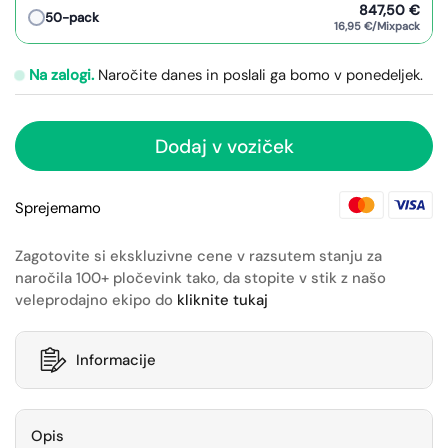
847,50 €
50-pack
16,95 €/Mixpack
Na zalogi.
Naročite danes in poslali ga bomo v ponedeljek.
Dodaj v voziček
Sprejemamo
Zagotovite si ekskluzivne cene v razsutem stanju za
naročila 100+ pločevink tako, da stopite v stik z našo
veleprodajno ekipo do
kliknite tukaj
Informacije
Opis