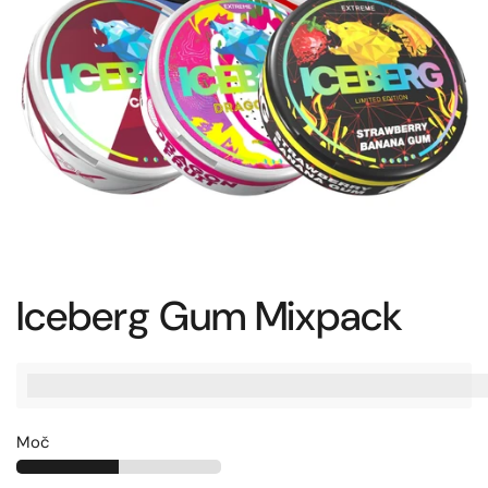
Iceberg Gum Mixpack
%3Cp%3EZaslu%C5%BEite%20[points_amount],%20ko%20ku
Moč