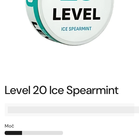
Level 20 Ice Spearmint
%3Cp%3EZaslu%C5%BEite%20[points_amount],%20ko%20ku
Moč