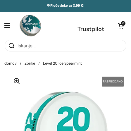
Preskoči na vsebino
💸Pločevinke za 0,99 €!
 stransko vrstico
Odpri voziče
0
Odprite meni
Trustpilot
domov
/
Zbirke
/
Level 20 Ice Spearmint
RAZPRODANO