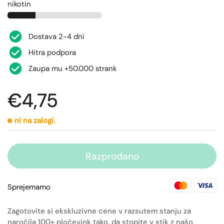
nikotin
Dostava 2-4 dni
Hitra podpora
Zaupa mu +50.000 strank
€4,75
ni na zalogi.
Razprodano
Sprejemamo
Zagotovite si ekskluzivne cene v razsutem stanju za
naročila 100+ pločevink tako, da stopite v stik z našo