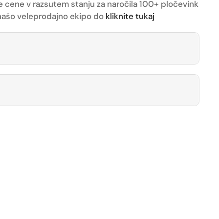
e cene v razsutem stanju za naročila 100+ pločevink
z našo veleprodajno ekipo do
kliknite tukaj