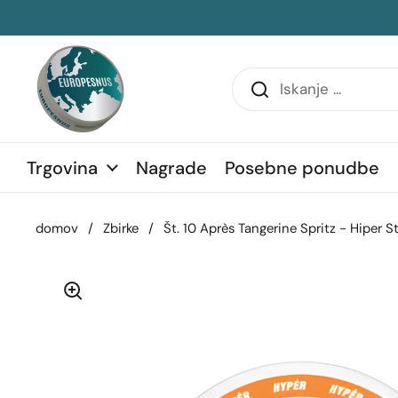
Preskoči na vsebino
transko vrstico
Trgovina
Nagrade
Posebne ponudbe
domov
/
Zbirke
/
Št. 10 Après Tangerine Spritz - Hiper S