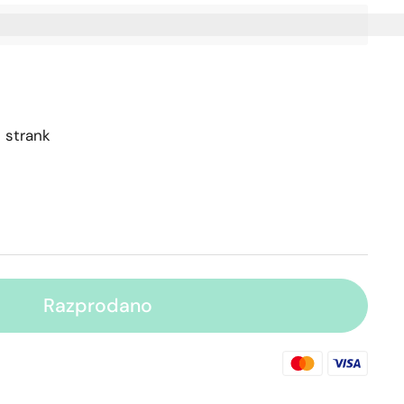
ite%20[points_amount],%20ko%20kupite%20ta%20izd
 strank
Razprodano