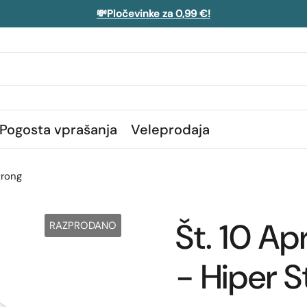
💸Pločevinke za 0,99 €!
Pogosta vprašanja
Veleprodaja
trong
Št. 10 Ap
RAZPRODANO
- Hiper S