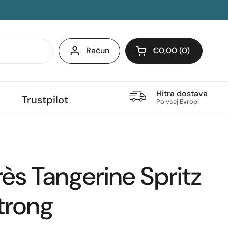
Račun
€0,00
0
Odpri voziček
Hitra dostava
Trustpilot
Po vsej Evropi
rès Tangerine Spritz
trong