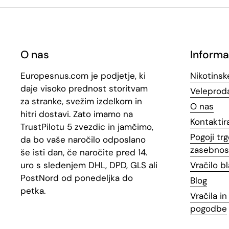
O nas
Informa
Europesnus.com je podjetje, ki
Nikotinsk
daje visoko prednost storitvam
Veleproda
za stranke, svežim izdelkom in
O nas
hitri dostavi. Zato imamo na
Kontaktir
TrustPilotu 5 zvezdic in jamčimo,
Pogoji trg
da bo vaše naročilo odposlano
zasebnos
še isti dan, če naročite pred 14.
uro s sledenjem DHL, DPD, GLS ali
Vračilo b
PostNord od ponedeljka do
Blog
petka.
Vračila i
pogodbe