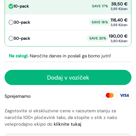
39,50 €
10-pack
SAVE 17%
3,95 €/can
116,40 €
30-pack
SAVE 18%
3,88 €/can
190,00 €
50-pack
SAVE 20%
3,80 €/can
Na zalogi.
Naročite danes in poslali ga bomo jutri!
Dodaj v voziček
Sprejemamo
Zagotovite si ekskluzivne cene v razsutem stanju za
naročila 100+ pločevink tako, da stopite v stik z našo
veleprodajno ekipo do
kliknite tukaj