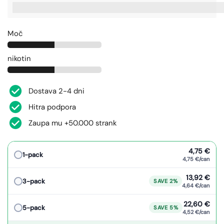
%3Cp%3EZaslu%C5%BEite%20[points_amount],%20ko%20ku
Moč
nikotin
Dostava 2-4 dni
Hitra podpora
Zaupa mu +50.000 strank
4,75 €
1-pack
4,75 €/can
13,92 €
3-pack
SAVE 2%
4,64 €/can
22,60 €
5-pack
SAVE 5%
4,52 €/can