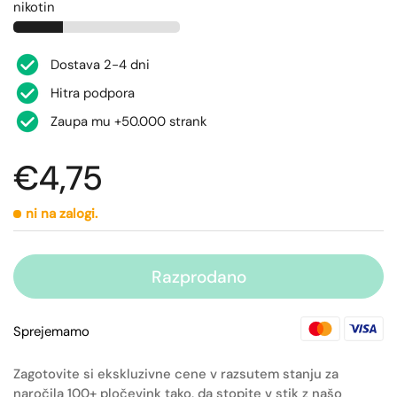
nikotin
Dostava 2-4 dni
Hitra podpora
Zaupa mu +50.000 strank
€4,75
ni na zalogi.
Razprodano
Sprejemamo
Zagotovite si ekskluzivne cene v razsutem stanju za
naročila 100+ pločevink tako, da stopite v stik z našo