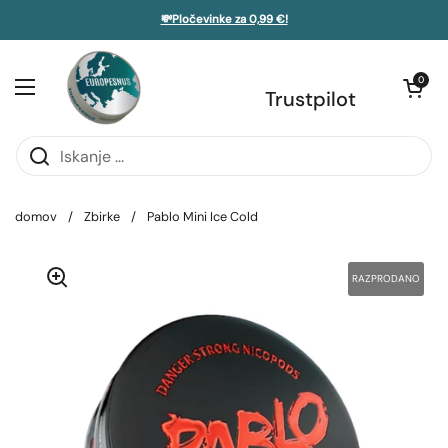
Preskoči na vsebino
💸Pločevinke za 0,99 €!
 stransko vrstico
Odpri voziče
0
Odprite meni
Trustpilot
domov
/
Zbirke
/
Pablo Mini Ice Cold
RAZPRODANO