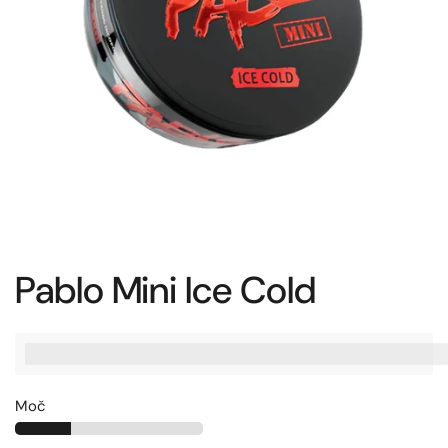
Pablo Mini Ice Cold
%3Cp%3EZaslu%C5%BEite%20[points_amount],%20ko%20ku
Moč