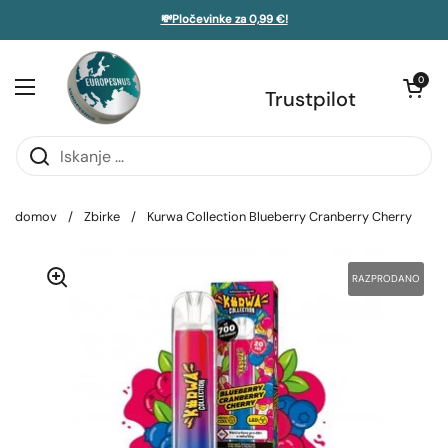
Preskoči na vsebino
💸Pločevinke za 0,99 €!
 stransko vrstico
Odpri voziče
0
Odprite meni
Trustpilot
domov
/
Zbirke
/
Kurwa Collection Blueberry Cranberry Cherry
RAZPRODANO