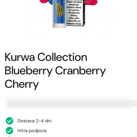
Kurwa Collection
Blueberry Cranberry
Cherry
%3Cp%3EZaslu%C5%BEite%20[points_amount],%20ko%20ku
Dostava 2-4 dni
Hitra podpora