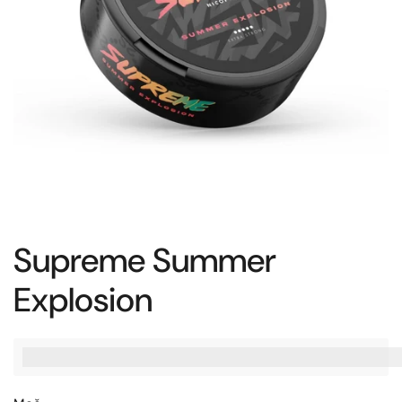
Supreme Summer
Explosion
%3Cp%3EZaslu%C5%BEite%20[points_amount],%20ko%20ku