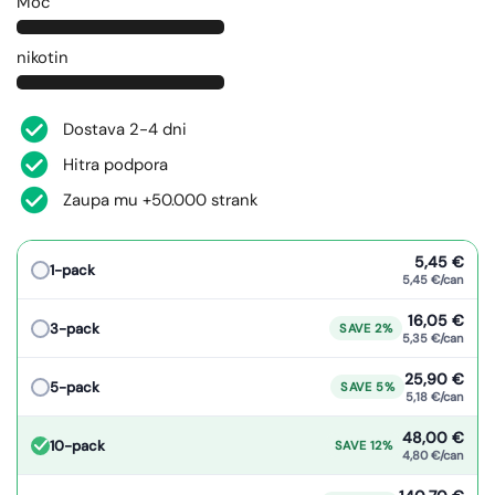
Moč
nikotin
Dostava 2-4 dni
Hitra podpora
Zaupa mu +50.000 strank
5,45 €
1-pack
5,45 €/can
16,05 €
3-pack
SAVE 2%
5,35 €/can
25,90 €
5-pack
SAVE 5%
5,18 €/can
48,00 €
10-pack
SAVE 12%
4,80 €/can