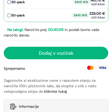
140,70 €
30-pack
SAVE 14%
4,69 €/can
229,00 €
50-pack
SAVE 16%
4,58 €/can
Na zalogi.
Naročite prej
00:40:58
in poslali bomo vaše
naročilo
danes.
Dodaj v voziček
Sprejemamo
Zagotovite si ekskluzivne cene v razsutem stanju za
naročila 100+ pločevink tako, da stopite v stik z našo
veleprodajno ekipo do
kliknite tukaj
Informacije