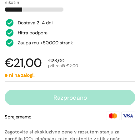
nikotin
Dostava 2-4 dni
Hitra podpora
Zaupa mu +50.000 strank
€21,00
€23,00
prihraniš €2,00
ni na zalogi.
Razprodano
Sprejemamo
Zagotovite si ekskluzivne cene v razsutem stanju za
naročila 100+ pločevink tako, da stopite v stik z našo