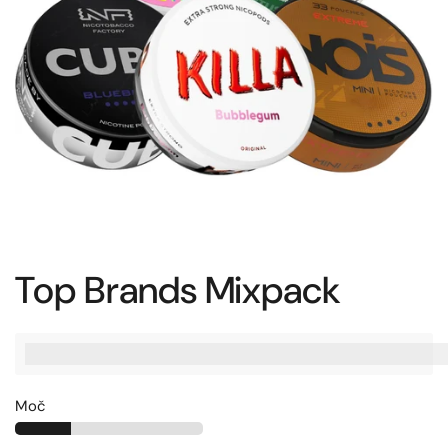
Top Brands Mixpack
%3Cp%3EZaslu%C5%BEite%20[points_amount],%20ko%20ku
Moč