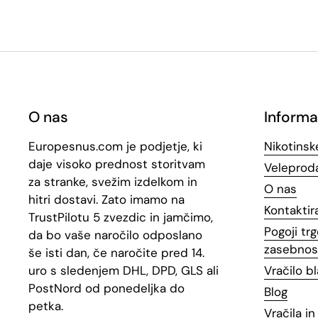
O nas
Informa
Europesnus.com je podjetje, ki
Nikotinsk
daje visoko prednost storitvam
Veleproda
za stranke, svežim izdelkom in
O nas
hitri dostavi. Zato imamo na
Kontaktir
TrustPilotu 5 zvezdic in jamčimo,
Pogoji trg
da bo vaše naročilo odposlano
zasebnos
še isti dan, če naročite pred 14.
uro s sledenjem DHL, DPD, GLS ali
Vračilo b
PostNord od ponedeljka do
Blog
petka.
Vračila i