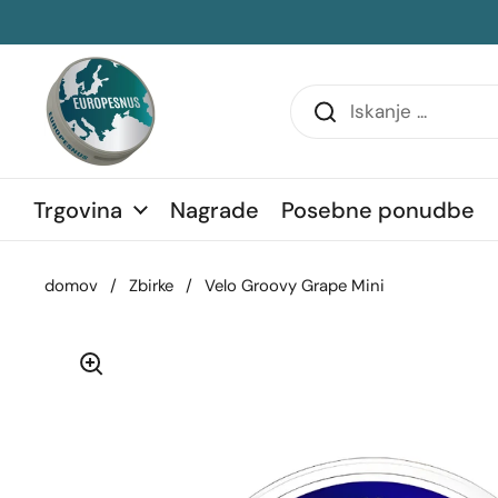
Preskoči na vsebino
transko vrstico
Trgovina
Nagrade
Posebne ponudbe
domov
/
Zbirke
/
Velo Groovy Grape Mini