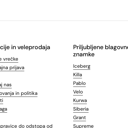
cije in veleprodaja
Priljubljene blagovn
znamke
e vrečke
Iceberg
jna prijava
Killa
Pablo
aj nas
Velo
ovanja in politika
ti
Kurwa
laga
Siberia
Grant
n pravice do odstopa od
Supreme