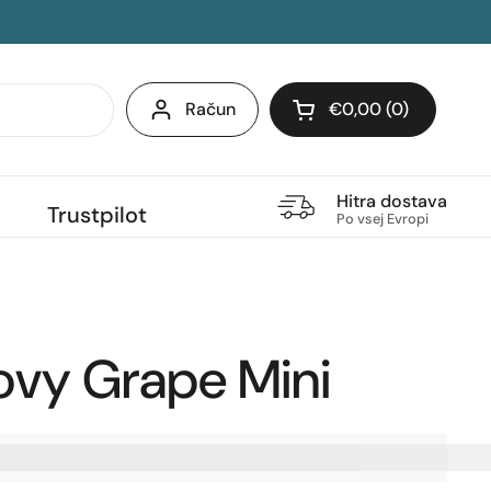
Račun
€0,00
0
Odpri voziček
Hitra dostava
Trustpilot
Po vsej Evropi
ovy Grape Mini
ite%20[points_amount],%20ko%20kupite%20ta%20izd