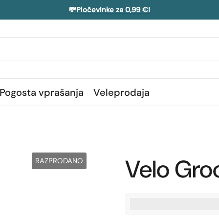
💸Pločevinke za 0,99 €!
Pogosta vprašanja
Veleprodaja
Velo Gro
RAZPRODANO
%3Cp%3EZaslu%C5%BE