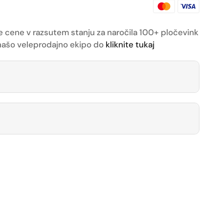
e cene v razsutem stanju za naročila 100+ pločevink
z našo veleprodajno ekipo do
kliknite tukaj