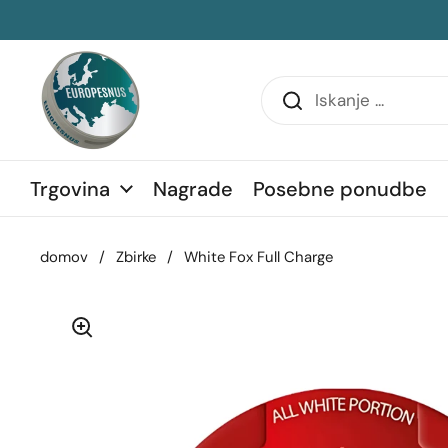
Preskoči na vsebino
transko vrstico
Trgovina
Nagrade
Posebne ponudbe
domov
/
Zbirke
/
White Fox Full Charge