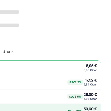
 strank
5,95 €
5,95 €/can
17,52 €
SAVE 2%
5,84 €/can
28,30 €
SAVE 5%
5,66 €/can
53,60 €
SAVE 10%