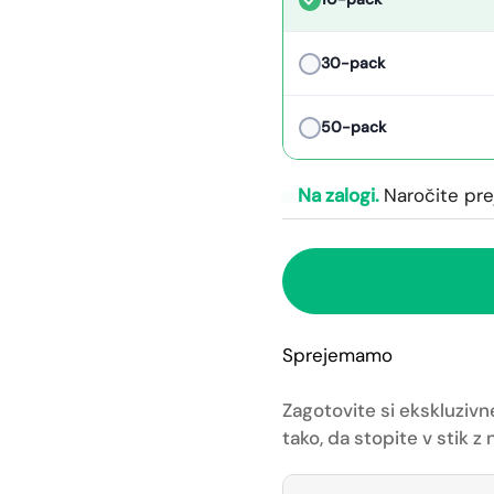
30-pack
50-pack
Na zalogi.
Naročite pr
Sprejemamo
Zagotovite si ekskluzivn
tako, da stopite v stik 