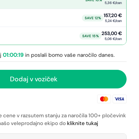
5,36 €/can
157,20 €
SAVE 12%
5,24 €/can
253,00 €
SAVE 15%
5,06 €/can
ej
01:00:18
in poslali bomo vaše naročilo
danes.
Dodaj v voziček
e cene v razsutem stanju za naročila 100+ pločevink
z našo veleprodajno ekipo do
kliknite tukaj