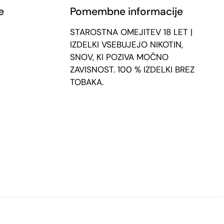
e
Pomembne informacije
STAROSTNA OMEJITEV 18 LET |
IZDELKI VSEBUJEJO NIKOTIN,
SNOV, KI POZIVA MOČNO
ZAVISNOST. 100 % IZDELKI BREZ
TOBAKA.
 53,60 €
Dodaj v voziček
Količina