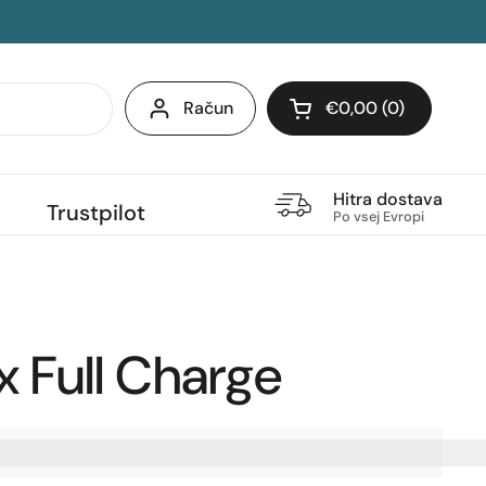
Račun
€0,00
0
Odpri voziček
Hitra dostava
Trustpilot
Po vsej Evropi
x Full Charge
ite%20[points_amount],%20ko%20kupite%20ta%20izd