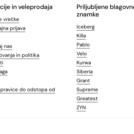
cije in veleprodaja
Priljubljene blagovn
znamke
e vrečke
Iceberg
jna prijava
Killa
Pablo
aj nas
Velo
ovanja in politika
ti
Kurwa
laga
Siberia
Grant
n pravice do odstopa od
Supreme
Greatest
ZYN
10-pack ·
€5,95
5,36 €/can