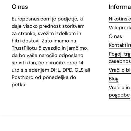
O nas
Informa
Europesnus.com je podjetje, ki
Nikotinsk
daje visoko prednost storitvam
Veleproda
za stranke, svežim izdelkom in
O nas
hitri dostavi. Zato imamo na
Kontaktir
TrustPilotu 5 zvezdic in jamčimo,
Pogoji trg
da bo vaše naročilo odposlano
zasebnos
še isti dan, če naročite pred 14.
uro s sledenjem DHL, DPD, GLS ali
Vračilo b
PostNord od ponedeljka do
Blog
petka.
Vračila i
pogodbe
White Fox Full Charge