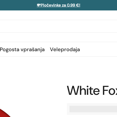
💸Pločevinke za 0,99 €!
Pogosta vprašanja
Veleprodaja
White Fo
%3Cp%3EZaslu%C5%BE