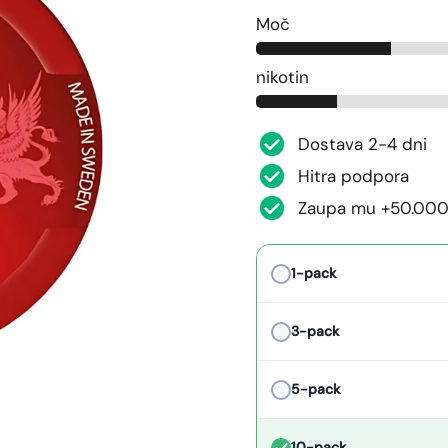
Moč
nikotin
Dostava 2-4 dni
Hitra podpora
Zaupa mu +50.000
1-pack
3-pack
5-pack
10-pack