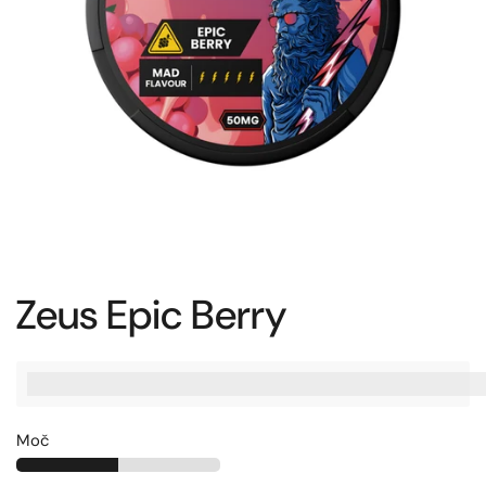
Zeus Epic Berry
%3Cp%3EZaslu%C5%BEite%20[points_amount],%20ko%20ku
Moč