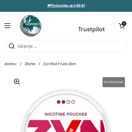
Preskoči na vsebino
💸Pločevinke za 0,99 €!
 stransko vrstico
Odpri voziče
0
Odprite meni
Trustpilot
domov
/
Zbirke
/
Zyn Red Fruits Slim
RAZPRODANO