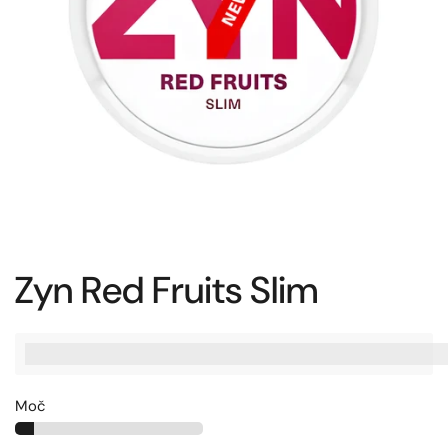
Zyn Red Fruits Slim
%3Cp%3EZaslu%C5%BEite%20[points_amount],%20ko%20ku
Moč