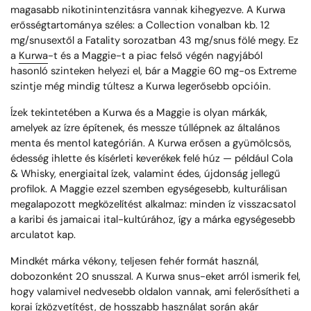
magasabb nikotinintenzitásra vannak kihegyezve. A Kurwa
erősségtartománya széles: a Collection vonalban kb. 12
mg/snusextől a Fatality sorozatban 43 mg/snus fölé megy. Ez
a
Kurwa
-t és a Maggie-t a piac felső végén nagyjából
hasonló szinteken helyezi el, bár a Maggie 60 mg-os Extreme
szintje még mindig túltesz a Kurwa legerősebb opcióin.
Ízek tekintetében a Kurwa és a Maggie is olyan márkák,
amelyek az ízre építenek, és messze túllépnek az általános
menta és mentol kategórián. A Kurwa erősen a gyümölcsös,
édesség ihlette és kísérleti keverékek felé húz — például Cola
& Whisky, energiaital ízek, valamint édes, újdonság jellegű
profilok. A Maggie ezzel szemben egységesebb, kulturálisan
megalapozott megközelítést alkalmaz: minden íz visszacsatol
a karibi és jamaicai ital-kultúrához, így a márka egységesebb
arculatot kap.
Mindkét márka vékony, teljesen fehér formát használ,
dobozonként 20 snusszal. A Kurwa snus-eket arról ismerik fel,
hogy valamivel nedvesebb oldalon vannak, ami felerősítheti a
korai ízközvetítést, de hosszabb használat során akár