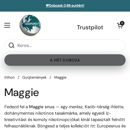
Ugrás a tartalomhoz
💸Dobozok 0,99 euróért!
lsáv bezárása
Nyitott kosá
0
Menü megnyitása
Trustpilot
A HÉT DOBOZA
itthon
/
Gyűjtemények
/
Maggie
Maggie
Fedezd fel a
Maggie snus
— egy merész, Karib-térség ihlette,
dohánymentes nikotinos tasakmárka, amely egyedi íz-
kreativitást és komoly nikotinopciókat kínál tapasztalt felnőtt
felhasználóknak. Böngesd a teljes kollekciót itt: Europesnus és