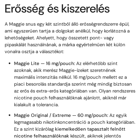
Erősség és kiszerelés
A Maggie snus egy két szintből álló erősségrendszerre épül,
ami egyszerűen tartja a dolgokat anélkül, hogy korlátozná a
lehetőségeket. Ahelyett, hogy összetett pont- vagy
pipaskálát használnának, a márka egyértelműen két külön
vonalra osztja a választékot:
Maggie Lite — 16 mg/pouch:
Az elérhetőbb szint
azoknak, akik merész Maggie-ízeket szeretnének
maximális intenzitás nélkül. 16 mg/pouch mellett ez a
piaci besorolás standardja szerint még mindig biztosan
az erős és extra-erős kategóriában van. Olyan rendszeres
nicotine pouch felhasználóknak ajánlott, akiknél már
kialakult a tolerancia.
Maggie Original / Extreme — 60 mg/pouch:
Az egyik
legmagasabb nikotinkoncentráció a pouch kategóriában.
Ez a szint kizárólag
kiemelkedően tapasztalt felnőtt
nicotine felhasználóknak
készült, akiknek jelentős