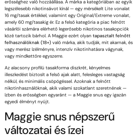
erősséghez való hozzáállása. A márka a kategóriában az egyik
legszélesebb nikotinsávot kínál — egy mérsékelt Lite vonalat
16 mg/tasak értékkel, valamint egy Original/Extreme vonalat,
amely 60 mg/tasakig ér. Ez a felső kategória a piac felnőtt
vásárlói számára elérhető legerősebb nikotinos tasakopciók
közé tartozik bárhol. A Maggie ezért olyan
tapasztalt felnőtt
felhasználóknak (18+)
való márka, akik tudják, mit akarnak, és
vagy merész ízélményre, intenzív nikotinhatásra vágynak,
vagy mindkettőre egyszerre.
Az alacsony profilú tasakforma diszkrét, kényelmes
illeszkedést biztosít a felső ajak alatt, felesleges vastagság
nélkül, és minimális csöpögéssel. Azoknak a felnőtt
nikotinhasználóknak, akik valami szokatlant szeretnének —
ízben és erősségben egyaránt — a Maggie snus egy igazán
egyedi élményt nyújt.
Maggie snus népszerű
változatai és ízei