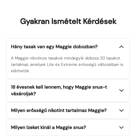
Gyakran Ismételt Kérdések
Hány tasak van egy Maggie dobozban?
A Maggie nikotinos tasakok mindegyik doboza 20 tasakot
tartalmaz, amelyek Lite és Extreme erősségű változatban is
elérhetők.
18 évesnek kell lennem, hogy Maggie snus-t
vásároljak?
Igen. A Maggie nikotinos tasakok nikotint tartalmaznak, és
Milyen erősségű nikotint tartalmaz Maggie?
szigorúan 18 éven felüli fogyasztóknak készültek.
Europesnus csak olyan felnőttek számára értékesít, akik
A Maggie két erősségi szintet kínál: a Lite vonalat
megfelelnek a régiójukban törvényes korhatárnak.
Milyen ízeket kínál a Maggie snus?
tasakonként 16 mg-mal, amely normál felhasználók számára
megfelelő, és a megállapított nikotintoleranciával, és az