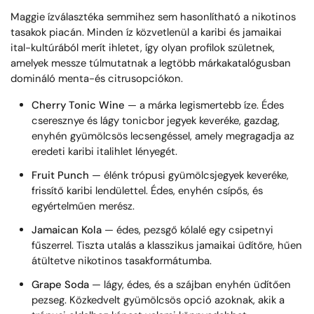
Maggie ízválasztéka semmihez sem hasonlítható a nikotinos
tasakok piacán. Minden íz közvetlenül a karibi és jamaikai
ital-kultúrából merít ihletet, így olyan profilok születnek,
amelyek messze túlmutatnak a legtöbb márkakatalógusban
domináló menta-és citrusopciókon.
Cherry Tonic Wine
— a márka legismertebb íze. Édes
cseresznye és lágy tonicbor jegyek keveréke, gazdag,
enyhén gyümölcsös lecsengéssel, amely megragadja az
eredeti karibi italihlet lényegét.
Fruit Punch
— élénk trópusi gyümölcsjegyek keveréke,
frissítő karibi lendülettel. Édes, enyhén csípős, és
egyértelműen merész.
Jamaican Kola
— édes, pezsgő kólalé egy csipetnyi
fűszerrel. Tiszta utalás a klasszikus jamaikai üdítőre, hűen
átültetve nikotinos tasakformátumba.
Grape Soda
— lágy, édes, és a szájban enyhén üdítően
pezseg. Közkedvelt gyümölcsös opció azoknak, akik a