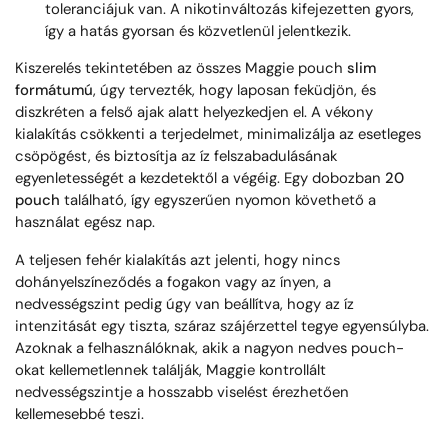
toleranciájuk van. A nikotinváltozás kifejezetten gyors,
így a hatás gyorsan és közvetlenül jelentkezik.
Kiszerelés tekintetében az összes Maggie pouch
slim
formátumú
, úgy tervezték, hogy laposan feküdjön, és
diszkréten a felső ajak alatt helyezkedjen el. A vékony
kialakítás csökkenti a terjedelmet, minimalizálja az esetleges
csöpögést, és biztosítja az íz felszabadulásának
egyenletességét a kezdetektől a végéig. Egy dobozban
20
pouch
található, így egyszerűen nyomon követhető a
használat egész nap.
A teljesen fehér kialakítás azt jelenti, hogy nincs
dohányelszíneződés a fogakon vagy az ínyen, a
nedvességszint pedig úgy van beállítva, hogy az íz
intenzitását egy tiszta, száraz szájérzettel tegye egyensúlyba.
Azoknak a felhasználóknak, akik a nagyon nedves pouch-
okat kellemetlennek találják, Maggie kontrollált
nedvességszintje a hosszabb viselést érezhetően
kellemesebbé teszi.