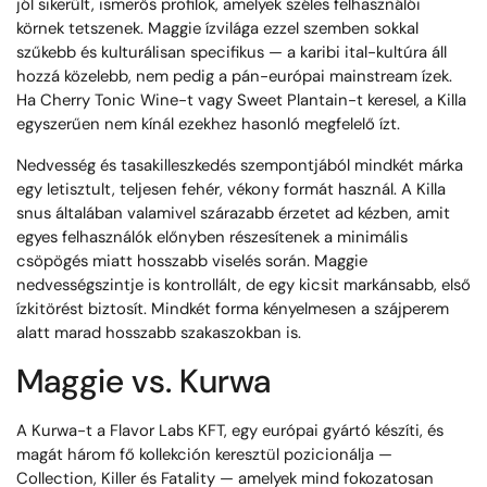
jól sikerült, ismerős profilok, amelyek széles felhasználói
körnek tetszenek. Maggie ízvilága ezzel szemben sokkal
szűkebb és kulturálisan specifikus — a karibi ital-kultúra áll
hozzá közelebb, nem pedig a pán-európai mainstream ízek.
Ha Cherry Tonic Wine-t vagy Sweet Plantain-t keresel, a Killa
egyszerűen nem kínál ezekhez hasonló megfelelő ízt.
Nedvesség és tasakilleszkedés szempontjából mindkét márka
egy letisztult, teljesen fehér, vékony formát használ. A Killa
snus általában valamivel szárazabb érzetet ad kézben, amit
egyes felhasználók előnyben részesítenek a minimális
csöpögés miatt hosszabb viselés során. Maggie
nedvességszintje is kontrollált, de egy kicsit markánsabb, első
ízkitörést biztosít. Mindkét forma kényelmesen a szájperem
alatt marad hosszabb szakaszokban is.
Maggie vs. Kurwa
A Kurwa-t a Flavor Labs KFT, egy európai gyártó készíti, és
magát három fő kollekción keresztül pozicionálja —
Collection, Killer és Fatality — amelyek mind fokozatosan