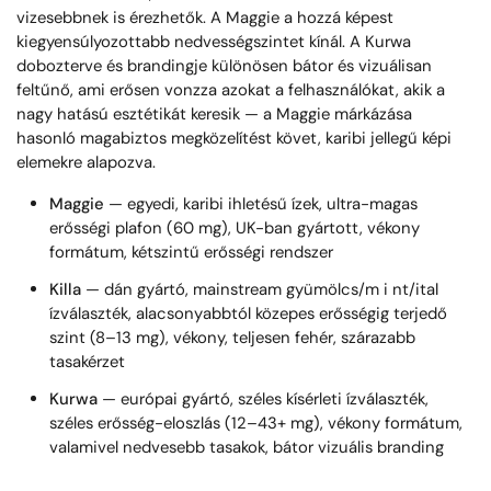
vizesebbnek is érezhetők. A Maggie a hozzá képest
kiegyensúlyozottabb nedvességszintet kínál. A Kurwa
dobozterve és brandingje különösen bátor és vizuálisan
feltűnő, ami erősen vonzza azokat a felhasználókat, akik a
nagy hatású esztétikát keresik — a Maggie márkázása
hasonló magabiztos megközelítést követ, karibi jellegű képi
elemekre alapozva.
Maggie
— egyedi, karibi ihletésű ízek, ultra-magas
erősségi plafon (60 mg), UK-ban gyártott, vékony
formátum, kétszintű erősségi rendszer
Killa
— dán gyártó, mainstream gyümölcs/m i nt/ital
ízválaszték, alacsonyabbtól közepes erősségig terjedő
szint (8–13 mg), vékony, teljesen fehér, szárazabb
tasakérzet
Kurwa
— európai gyártó, széles kísérleti ízválaszték,
széles erősség-eloszlás (12–43+ mg), vékony formátum,
valamivel nedvesebb tasakok, bátor vizuális branding