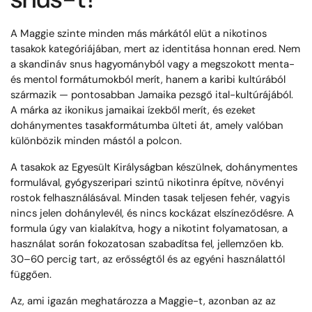
A Maggie szinte minden más márkától elüt a nikotinos
tasakok kategóriájában, mert az identitása honnan ered. Nem
a skandináv snus hagyományból vagy a megszokott menta-
és mentol formátumokból merít, hanem a karibi kultúrából
származik — pontosabban Jamaika pezsgő ital-kultúrájából.
A márka az ikonikus jamaikai ízekből merít, és ezeket
dohánymentes tasakformátumba ülteti át, amely valóban
különbözik minden mástól a polcon.
A tasakok az Egyesült Királyságban készülnek, dohánymentes
formulával, gyógyszeripari szintű nikotinra építve, növényi
rostok felhasználásával. Minden tasak teljesen fehér, vagyis
nincs jelen dohánylevél, és nincs kockázat elszíneződésre. A
formula úgy van kialakítva, hogy a nikotint folyamatosan, a
használat során fokozatosan szabadítsa fel, jellemzően kb.
30–60 percig tart, az erősségtől és az egyéni használattól
függően.
Az, ami igazán meghatározza a Maggie-t, azonban az az