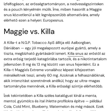
ízfelfogáson, az erősségtartományon, a nedvességszinteken
és a pouch kényelmén múlik. Íme, miben hasonlít a Maggie
snus közvetlenül a két legnépszerűbb alternatívára, amely
elérhető ezen a helyen: Europesnus.
Maggie vs. Killa
A Killa-t a N.G.P. Tobacco ApS állítja elő Aalborgban,
Dániában — egy jól megalapozott európai gyártó, amely a
tiszta, megbízható gyártásáról ismert.
Killa snus
az erőstől az
extra erősig terjedő kategóriába tartozik, és a nikotintartalom
jellemzően 8 mg és 13 mg között van snus fejenként. Ez a
Killa-t Maggie's Extreme vonalához képest kifejezetten
mérsékeltnek teszi, amely 60 mg. Azoknak a felhasználóknak,
akik intenzitást szeretnének anélkül, hogy az ultra-magas
tartományba mennének, a Killa erősségi szintje elérhetőbb.
Ízek tekintetében a Killa széles katalógust kínál a menta,
mentol, gyümölcs és ital ihlette profilokra építve — például
Cola, Cold Mint, Blueberry, Watermelon és még mások. Ezek