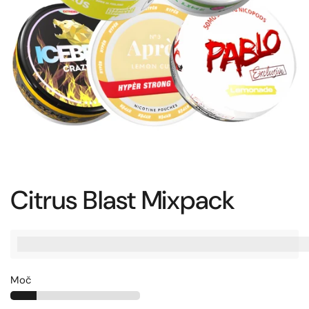
Citrus Blast Mixpack
%3Cp%3EZaslu%C5%BEite%20[points_amount],%20ko%20ku
Moč