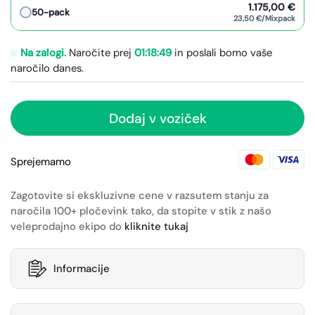
1.175,00 €
50-pack
23,50 €/Mixpack
Na zalogi.
Naročite prej
01:18:49
in poslali bomo vaše
naročilo
danes.
Dodaj v voziček
Sprejemamo
Zagotovite si ekskluzivne cene v razsutem stanju za
naročila 100+ pločevink tako, da stopite v stik z našo
veleprodajno ekipo do
kliknite tukaj
Informacije