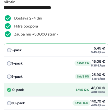
nikotin
Dostava 2-4 dni
Hitra podpora
Zaupa mu +50.000 strank
5,45 €
1-pack
5,45 €/can
16,05 €
3-pack
SAVE 2%
5,35 €/can
25,90 €
5-pack
SAVE 5%
5,18 €/can
48,00 €
10-pack
SAVE 12%
4,80 €/can
140,70 €
30-pack
SAVE 14%
4,69 €/can