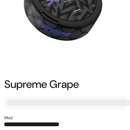
Supreme Grape
%3Cp%3EZaslu%C5%BEite%20[points_amount],%20ko%20ku
Moč