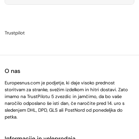
Trustpilot
O nas
Europesnus.com je podjetje, ki daje visoko prednost
storitvam za stranke, svežim izdelkom in hitri dostavi. Zato
imamo na TrustPilotu 5 zvezdic in jamčimo, da bo vaše
naročilo odposlano še isti dan, če naročite pred 14. uro s
sledenjem DHL, DPD, GLS ali PostNord od ponedeljka do
petka.
Informacije in veleprodaja