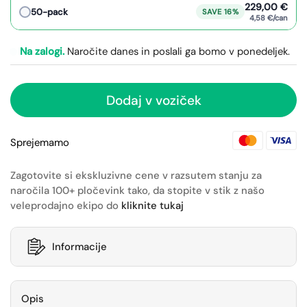
229,00 €
50-pack
SAVE 16%
4,58 €/can
Na zalogi.
Naročite danes in poslali ga bomo v ponedeljek.
Dodaj v voziček
Sprejemamo
Zagotovite si ekskluzivne cene v razsutem stanju za
naročila 100+ pločevink tako, da stopite v stik z našo
veleprodajno ekipo do
kliknite tukaj
Informacije
Opis